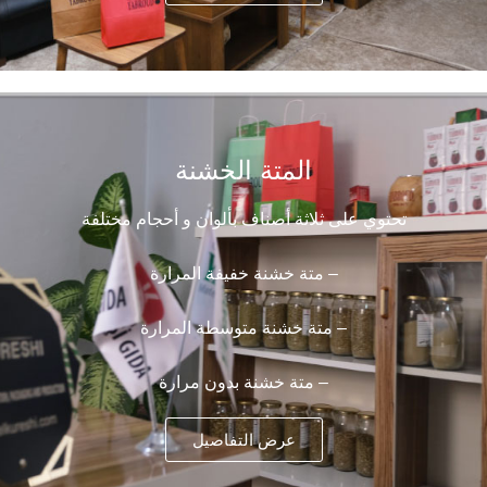
المتة الخشنة
تحتوي على ثلاثة أصناف بألوان و أحجام مختلفة
– متة خشنة خفيفة المرارة
– متة خشنة متوسطة المرارة
– متة خشنة بدون مرارة
عرض التفاصيل