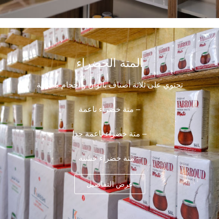
المتة الخضراء
تحتوي على ثلاثة أصناف بألوان و أحجام مختلفة
– متة خضراء ناعمة
– متة خضراء ناعمة جدا
– متة خضراء خشنة
عرض التفاصيل